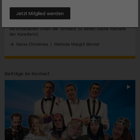
Swiss Christmas | 20. November bis 31. Dezember 2013 im
geheizten Festzelt auf der Offenen Rennbahn in Zürich-
Oerlikon
Jetzt Mitglied werden
Margrit Bornets 2. Soloprogramm
BORNET
TO BE
WILD
ist an
verschiedenen Orten der Schweiz zu sehen (siehe Website
der Künstlerin).
Swiss Christmas
|
Website Margrit Bornet
Beiträge im Kontext