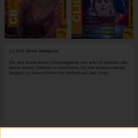
CLICK
Unser eMagazin
Die drei kostenlosen Kulturmagazine von arttv.ch bündeln das
Beste unsere Website in «Heftform». Um das entsprechende
Magazin zu lesen, klicken Sie einfach auf das Cover.