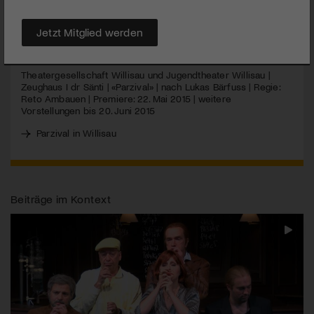
unterhaltsamer Abend unter der Regie von Reto Ambauen.
Jetzt Mitglied werden
MEHR
Theatergesellschaft Willisau und Jugendtheater Willisau |
Zeughaus I dr Sänti | «Parzival» | nach Lukas Bärfuss | Regie:
Reto Ambauen | Premiere: 22. Mai 2015 | weitere
Vorstellungen bis 20. Juni 2015
Parzival in Willisau
Beiträge im Kontext