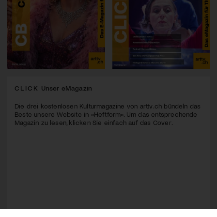
CLICK
Unser eMagazin
Die drei kostenlosen Kulturmagazine von arttv.ch bündeln das
Beste unsere Website in «Heftform». Um das entsprechende
Magazin zu lesen, klicken Sie einfach auf das Cover.