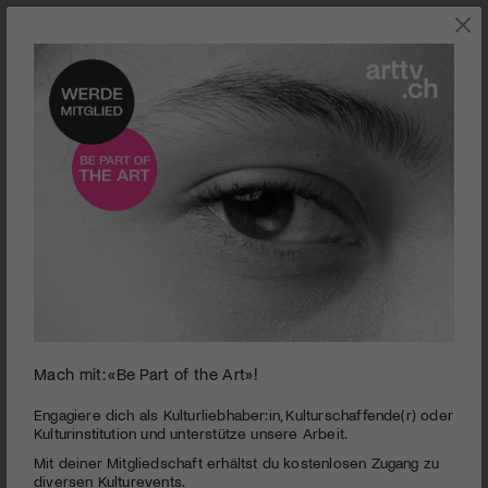
0
Mach mit: «Be Part of the Art»!
seconds
Theatergesellschaft Willisau | Parzival
of
3
PUBLIZIERT AM 27. MAI 2015
Engagiere dich als Kulturliebhaber:in, Kulturschaffende(r) oder
minutes,
Kulturinstitution und unterstütze unsere Arbeit.
9
Einen schnellen, bunten und lustigen Parzival lassen die
Mit deiner Mitgliedschaft erhältst du kostenlosen Zugang zu
seconds
Willisauer Theatermacher in einer makellos weissen
diversen Kulturevents.
Kastenbühne seine ereignisreichen Wege gehen. Ein sehr