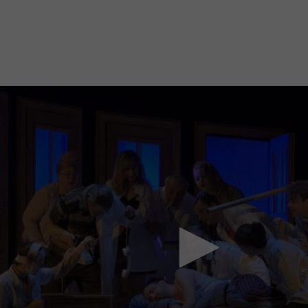
Mach mit: «Be Part of the Art»!
Engagiere dich als Kulturliebhaber:in, Kulturschaffende(r) oder