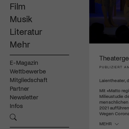
Film
Musik
Literatur
Mehr
0
seconds
of
Theaterges
4
E-Magazin
minutes,
PUBLIZIERT A
20
Wettbewerbe
seconds
Volume
90%
Mitgliedschaft
Laientheater,
Partner
Mit «Matto reg
Milieustudie de
Newsletter
menschlichen S
Infos
2021 aufführen
Wegen Corona k
MEHR