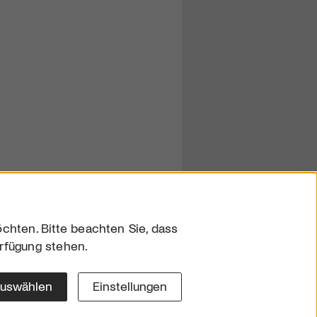
chten. Bitte beachten Sie, dass
erfügung stehen.
sum
hutz
auswählen
Einstellungen