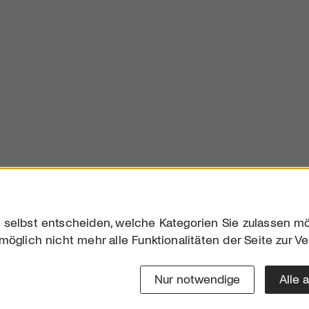
 selbst entscheiden, welche Kategorien Sie zulassen mö
möglich nicht mehr alle Funktionalitäten der Seite zur V
Downloads
Impres
Werben
Datensc
Nur notwendige
Alle 