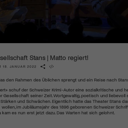
Kulturinstitution und unterstütze unsere Arbeit.
Mit deiner Mitgliedschaft erhältst du kostenlosen Zugang zu
diversen Kulturevents.
Jetzt Mitglied werden
ellschaft Stans | Matto regiert!
M 18. JANUAR 2022
 das den Rahmen des Üblichen sprengt und ein Reise nach Stan
iert» schuf der Schweizer Krimi-Autor eine sozialkritische und
r Gesellschaft seiner Zeit. Wortgewaltig, poetisch und liebevoll s
tärken und Schwächen. Eigentlich hatte das Theater Stans das 
 wollen, im Jubiläumsjahr des 1896 geborenen Schweizer Schrifts
am es nun erst jetzt dazu. Das Warten hat sich gelohnt.