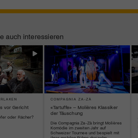
e auch interessieren
ERLAKEN
COMPAGNIA ZA-ZÀ
s vor Gericht
«Tartuffe» – Molières Klassiker
der Täuschung
pfer oder Rächer?
Die Compagnia Za-Zà bringt Molières
Komödie im zweiten Jahr auf
Schweizer Tournee und bespielt mit
ihrer mobilen Bühne dreizehn