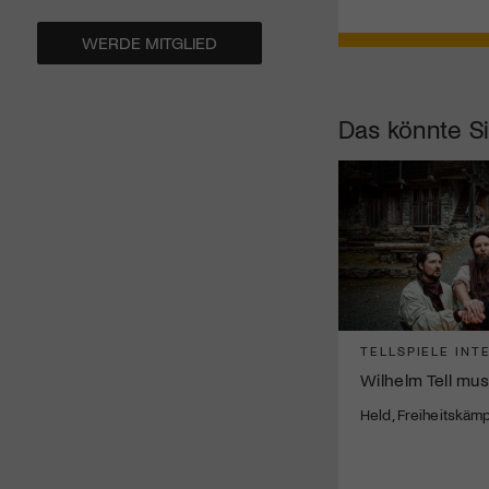
WERDE MITGLIED
Das könnte Si
TELLSPIELE INT
Wilhelm Tell mus
Held, Freiheitskäm