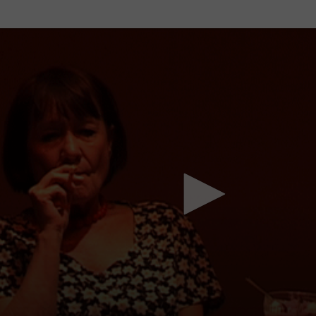
Mach mit: «Be Part of the Art»!
Engagiere dich als Kulturliebhaber:in, Kulturschaffende(r) oder