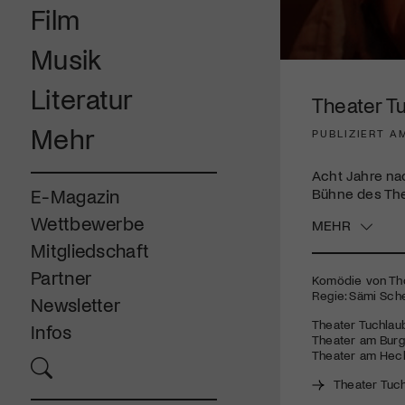
Film
Musik
0
seconds
Literatur
of
Theater T
2
minutes,
Mehr
PUBLIZIERT A
47
seconds
Volume
90%
Acht Jahre na
Bühne des The
E-Magazin
Wettbewerbe
MEHR
Mitgliedschaft
Partner
Komödie von Th
Regie: Sämi Sch
Newsletter
Theater Tuchlaube
Infos
Theater am Burgb
Theater am Hechtp
Theater Tuc