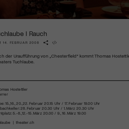
Kulturinstitution und unterstütze unsere Arbeit.
Mit deiner Mitgliedschaft erhältst du kostenlosen Zugang zu
diversen Kulturevents.
uchlaube l Rauch
Jetzt Mitglied werden
M 14. FEBRUAR 2008
ch der Uraufführung von „Chesterfield“ kommt Thomas Hostettle
aters Tuchlaube.
omas Hostettler
errer
: 15.,16., 20.,22. Februar 20.15 Uhr / 17. Februar 19.00 Uhr
achkeller: 28. Februar 20.30 Uhr / 1. März 20.30 Uhr
latz: 5.-8.,12.-15. März 20.00 / 9., 16. März 19.00
hlaube
|
theater.ch