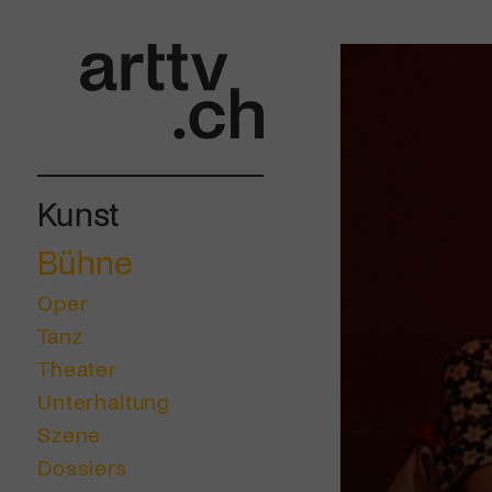
Kunst
Bühne
Oper
Tanz
Theater
Unterhaltung
Szene
Dossiers