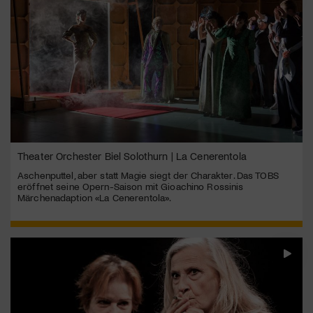
Theater Orchester Biel Solothurn | La Cenerentola
Aschenputtel, aber statt Magie siegt der Charakter. Das TOBS
eröffnet seine Opern-Saison mit Gioachino Rossinis
Märchenadaption «La Cenerentola».