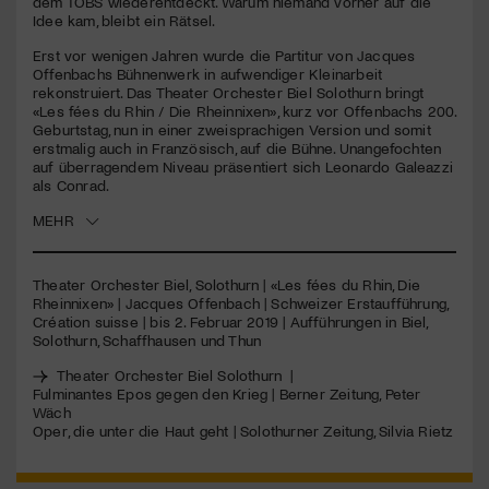
dem TOBS wiederentdeckt. Warum niemand vorher auf die
Idee kam, bleibt ein Rätsel.
Jetzt Mitglied werden
Erst vor wenigen Jahren wurde die Partitur von Jacques
Offenbachs Bühnenwerk in aufwendiger Kleinarbeit
rekonstruiert. Das Theater Orchester Biel Solothurn bringt
«Les fées du Rhin / Die Rheinnixen», kurz vor Offenbachs 200.
Geburtstag, nun in einer zweisprachigen Version und somit
erstmalig auch in Französisch, auf die Bühne. Unangefochten
auf überragendem Niveau präsentiert sich Leonardo Galeazzi
als Conrad.
MEHR
Theater Orchester Biel, Solothurn | «Les fées du Rhin, Die
Rheinnixen» | Jacques Offenbach | Schweizer Erstaufführung,
Création suisse | bis 2. Februar 2019 | Aufführungen in Biel,
Solothurn, Schaffhausen und Thun
Theater Orchester Biel Solothurn
|
Fulminantes Epos gegen den Krieg | Berner Zeitung, Peter
Wäch
Oper, die unter die Haut geht | Solothurner Zeitung, Silvia Rietz