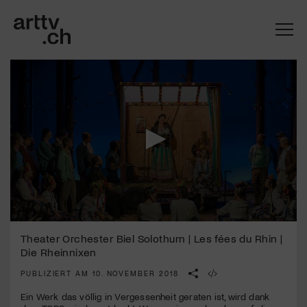
0
Mach mit: «Be Part of the Art»!
seconds
Theater Orchester Biel Solothurn | Les fées du Rhin |
of
Die Rheinnixen
2
Engagiere dich als Kulturliebhaber:in, Kulturschaffende(r) oder
minutes,
Kulturinstitution und unterstütze unsere Arbeit.
PUBLIZIERT AM 10. NOVEMBER 2018
46
Mit deiner Mitgliedschaft erhältst du kostenlosen Zugang zu
seconds
Ein Werk das völlig in Vergessenheit geraten ist, wird dank
diversen Kulturevents.