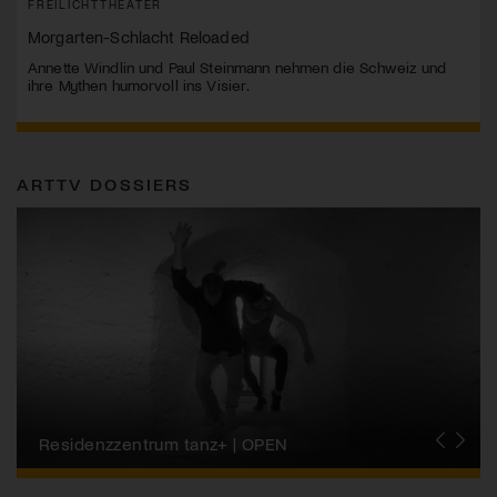
FREILICHTTHEATER
Morgarten-Schlacht Reloaded
Annette Windlin und Paul Steinmann nehmen die Schweiz und
ihre Mythen humorvoll ins Visier.
ARTTV DOSSIERS
Migros-Kulturprozent | Tanzfestival Steps
Residenzzentrum tanz+ | OPEN
Tanzszene Schweiz