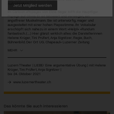
seconds
Aufrichtigkeit.
Jetzt Mitglied werden
Im Cartoon «Popeye» von Elzie Segar trifft die Hauptfigur
Popeye auf Olivia. Er ist tätowiert und verwegen, ein
angstfreier Muskelmann. Sie ist unterwürfig, mager und
ausgestattet mit einer hohen Piepsstimme. Ihr Vokabular
erschöpft sich nahezu in einem Wort: «Help!» «Rundum
fantastisch. (…) Hier glänzt wirklich alles: die Darstellerinnen
Helene Krüger, Tini Prüfert, Anja Signitzer. Regie, Buch,
Bühnenbild. Der Ort UG. Chapeau!» Luzerner Zeitung
MEHR
Luzern Theater |
LIEBE
/ Eine argumentative Übung | mit Helene
Krüger, Tini Prüfert, Anja Signitzer |
bis 24. Oktober 2021
www.luzernertheater.ch
Das könnte Sie auch interessieren