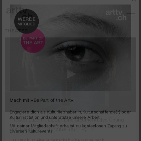
THEATER
Mach mit: «Be Part of the Art»!
0
seconds
Theater Luzern | LIEBE/ Eine argumentative Übung
Engagiere dich als Kulturliebhaber:in, Kulturschaffende(r) oder
of
Kulturinstitution und unterstütze unsere Arbeit.
1
PUBLIZIERT AM 5. OKTOBER 2021
Mit deiner Mitgliedschaft erhältst du kostenlosen Zugang zu
minute,
7
diversen Kulturevents.
Das Stück ist eine leidenschaftliche Suche nach