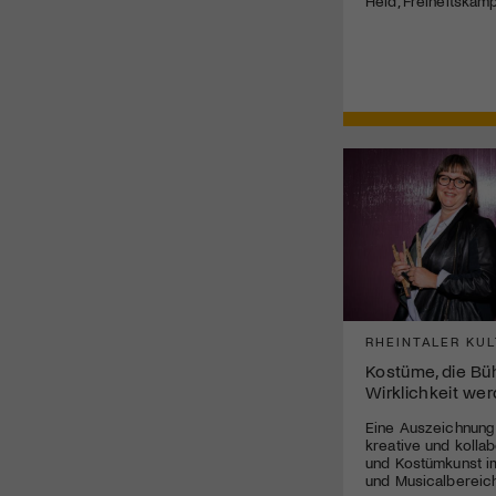
Held, Freiheitskäm
RHEINTALER KUL
Kostüme, die B
Wirklichkeit we
Eine Auszeichnung
kreative und kolla
und Kostümkunst im
und Musicalbereich