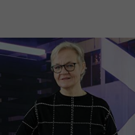
Mach mit: «Be Part of the Art»!
Engagiere dich als Kulturliebhaber:in, Kulturschaffende(r) oder