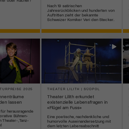
pfer oder Rächer?
Nach 19 satirischen
Jahresrückblicken und hunderten von
Auftritten zieht der bekannte
Schweizer Komiker Veri den Stecker.
TURPREISE 2025
THEATER LILITH | SÜDPOL
ühnenträume
Theater Lilith erkundet
rden lassen
existenzielle Lebensfragen in
«Flügel am Fuss»
 für herausragende
borative Bühnen-
Eine poetische, nachdenkliche und
 Theater-, Tanz-
humorvolle Auseinandersetzung mit
!
dem letzten Lebensabschnitt