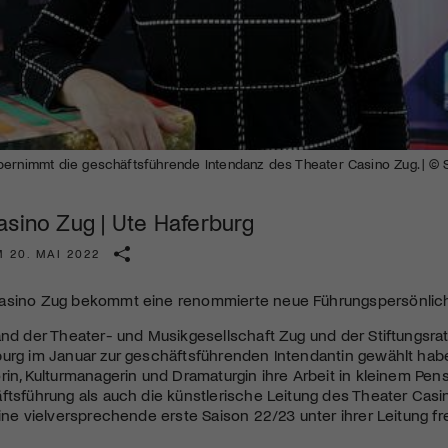
Kulturinstitution und unterstütze unsere Arbeit.
Mit deiner Mitgliedschaft erhältst du kostenlosen Zugang zu
diversen Kulturevents.
Jetzt Mitglied werden
bernimmt die geschäftsführende Intendanz des Theater Casino Zug. | © 
asino Zug | Ute Haferburg
 20. MAI 2022
asino Zug bekommt eine renommierte neue Führungspersönlich
and der Theater- und Musikgesellschaft Zug und der Stiftungsra
burg im Januar zur geschäftsführenden Intendantin gewählt hab
rin, Kulturmanagerin und Dramaturgin ihre Arbeit in kleinem Pen
ftsführung als auch die künstlerische Leitung des Theater Cas
eine vielversprechende erste Saison 22/23 unter ihrer Leitung fr