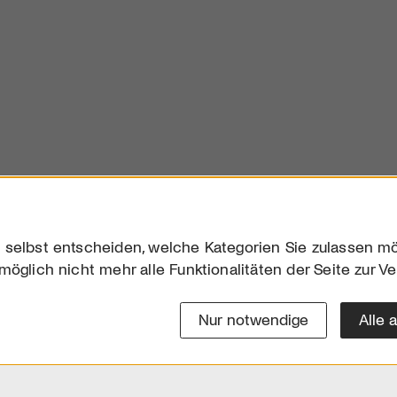
 selbst entscheiden, welche Kategorien Sie zulassen mö
möglich nicht mehr alle Funktionalitäten der Seite zur V
Downloads
Impres
Werben
Datensc
Nur notwendige
Alle 