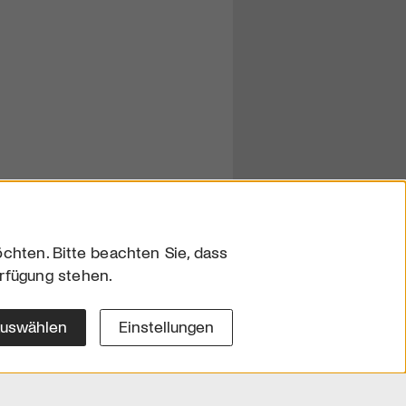
chten. Bitte beachten Sie, dass
erfügung stehen.
sum
hutz
auswählen
Einstellungen