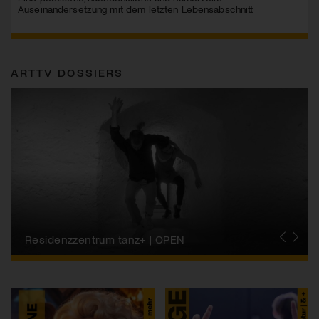
Auseinandersetzung mit dem letzten Lebensabschnitt
ARTTV DOSSIERS
Migros-Kulturprozent | Tanzfestival Steps
Residenzzentrum tanz+ | OPEN
Tanzszene Schweiz