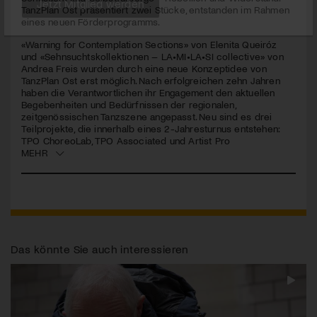
seconds
TanzPlan Ost präsentiert zwei Stücke, entstanden im Rahmen
eines neuen Förderprogramms.
Jetzt Mitglied werden
«Warning for Contemplation Sections» von Elenita Queiróz
und «Sehnsuchtskollektionen – LA•MI•LA•SI collective» von
Andrea Freis wurden durch eine neue Konzeptidee von
TanzPlan Ost erst möglich. Nach erfolgreichen zehn Jahren
haben die Verantwortlichen ihr Engagement den aktuellen
Begebenheiten und Bedürfnissen der regionalen,
zeitgenössischen Tanzszene angepasst. Neu sind es drei
Teilprojekte, die innerhalb eines 2-Jahresturnus entstehen:
TPO
ChoreoLab,
TPO
Associated und Artist Pro
MEHR
Das könnte Sie auch interessieren