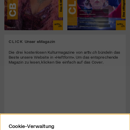
CLICK
Unser eMagazin
Die drei kostenlosen Kulturmagazine von arttv.ch bündeln das
Beste unsere Website in «Heftform». Um das entsprechende
Magazin zu lesen, klicken Sie einfach auf das Cover.
Cookie-Verwaltung