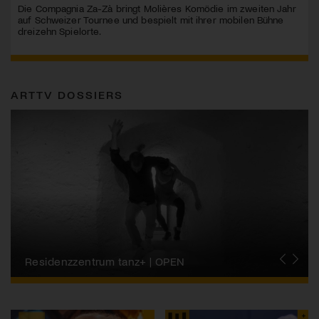
Die Compagnia Za-Zà bringt Molières Komödie im zweiten Jahr
auf Schweizer Tournee und bespielt mit ihrer mobilen Bühne
dreizehn Spielorte.
ARTTV DOSSIERS
Migros-Kulturprozent | Tanzfestival Steps
Residenzzentrum tanz+ | OPEN
Tanzszene Schweiz