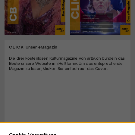
CLICK
Unser eMagazin
Die drei kostenlosen Kulturmagazine von arttv.ch bündeln das
Beste unsere Website in «Heftform». Um das entsprechende
Magazin zu lesen, klicken Sie einfach auf das Cover.
Cookie-Verwaltung