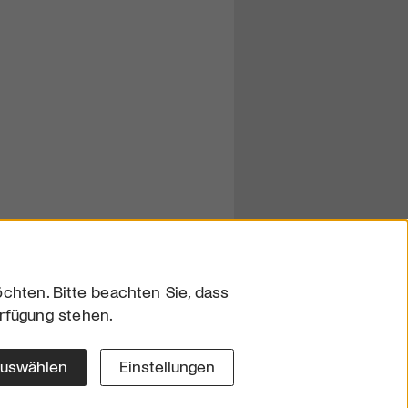
chten. Bitte beachten Sie, dass
erfügung stehen.
sum
hutz
auswählen
Einstellungen