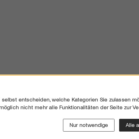
 selbst entscheiden, welche Kategorien Sie zulassen mö
möglich nicht mehr alle Funktionalitäten der Seite zur V
Downloads
Impres
Werben
Datensc
Nur notwendige
Alle 