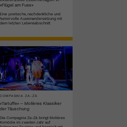
«Flügel am Fuss»
Eine poetische, nachdenkliche und
humorvolle Auseinandersetzung mit
dem letzten Lebensabschnitt
COMPAGNIA ZA-ZÀ
«Tartuffe» – Molières Klassiker
der Täuschung
Die Compagnia Za-Zà bringt Molières
Komödie im zweiten Jahr auf
Schweizer Tournee und bespielt mit