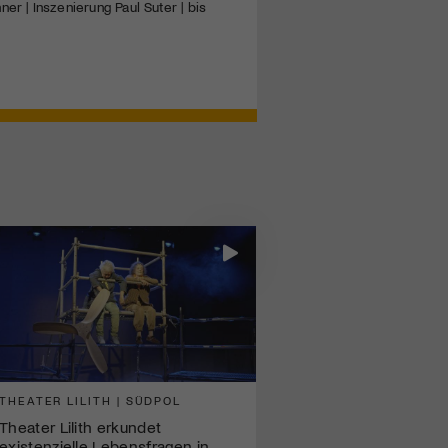
er | Inszenierung Paul Suter | bis
THEATER LILITH | SÜDPOL
Theater Lilith erkundet
existenzielle Lebensfragen in