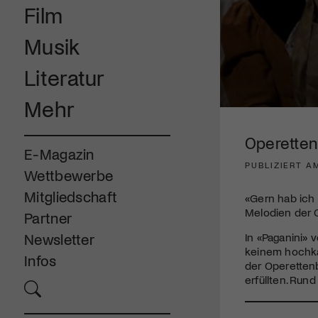
Film
Musik
Literatur
Mehr
0
seconds
of
Operetten
3
E-Magazin
minutes,
PUBLIZIERT A
5
Wettbewerbe
seconds
Volume
90%
Mitgliedschaft
«Gern hab ich 
Melodien der O
Partner
In «Paganini» 
Newsletter
keinem hochka
Infos
der Operetten
erfüllten. Run