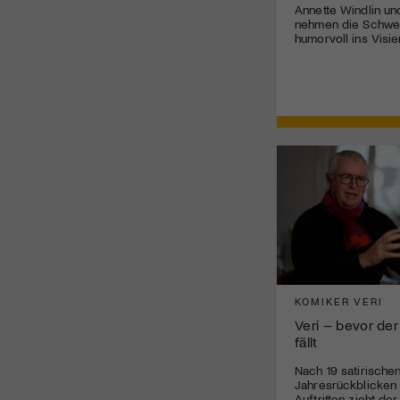
Annette Windlin un
nehmen die Schwei
humorvoll ins Visie
KOMIKER VERI
Veri – bevor der
fällt
Nach 19 satirische
Jahresrückblicken
Auftritten zieht de