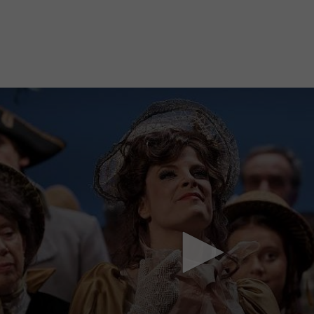
Mach mit: «Be Part of the Art»!
Engagiere dich als Kulturliebhaber:in, Kulturschaffende(r) oder