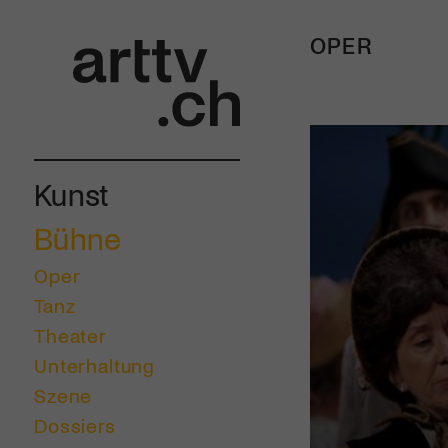
OPER
Kunst
Bühne
Oper
Tanz
Theater
Unterhaltung
Szene
Dossiers