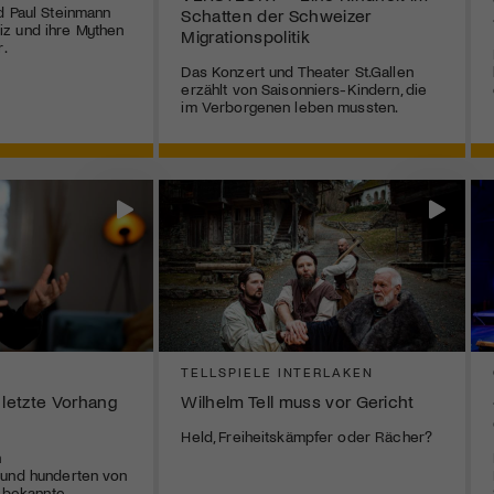
d Paul Steinmann
Schatten der Schweizer
z und ihre Mythen
Migrationspolitik
r.
Das Konzert und Theater St.Gallen
erzählt von Saisonniers-Kindern, die
im Verborgenen leben mussten.
TELLSPIELE INTERLAKEN
 letzte Vorhang
Wilhelm Tell muss vor Gericht
Held, Freiheitskämpfer oder Rächer?
n
 und hunderten von
r bekannte