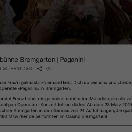
Kulturinstitution und unterstütze unsere Arbeit.
Mit deiner Mitgliedschaft erhältst du kostenlosen Zugang zu
diversen Kulturevents.
Jetzt Mitglied werden
bühne Bremgarten | Paganini
M 29. MÄRZ 2019
die Frau’n geküsst», «Niemand liebt Dich so wie ich» und «Liebe
perette «Paganini» in Bremgarten.
vereint Franz Lehár einige seiner schönsten Melodien, die alle 
rätigen Operetten-Konzert fehlen dürfen. Ab dem 23. März 201
bühne Bremgarten in den Genuss von 24 Aufführungen, die qual
d 180 Mitwirkende performten im Casino Bremgarten!