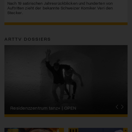
Nach 19 satirischen Jahresrückblicken und hunderten von
Auftritten zieht der bekannte Schweizer Komiker Veri den
Stecker.
ARTTV DOSSIERS
Migros-Kulturprozent | Tanzfestival Steps
Residenzzentrum tanz+ | OPEN
Tanzszene Schweiz