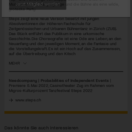
Musikikonen als Ausgangslage und die Bühne als eine wilde,
groteske Party
Jetzt Mitglied werden
Steps zeigt eine neue Version besetzt mit jungen
Absolvent:innen der Höheren Fachschule für
Zeitgenössischen und Urbanen Bühnentanz in Zürich (
ZUB
).
Das Stück entführt das Publikum in eine urkomische
Geschichte. Die Choreografie ist eine Ode ans Leben, an den
Neuanfang und den jeweiligen Moment, an die Fantasie und
die Vorstellungskraft. Es ist ein Hoch auf das Zusammensein,
auf die Übertreibung und den Kitsch
MEHR
Needcompany | Probabilities of Independent Events
|
Premiere 5. Mai 2022, Casinotheater Zug im Rahmen vom
Migros-Kulturprozent Tanzfestival Steps 2022
www.steps.ch
Das könnte Sie auch interessieren