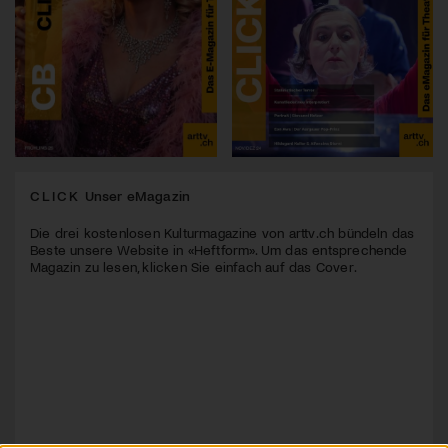
CLICK
Unser eMagazin
Die drei kostenlosen Kulturmagazine von arttv.ch bündeln das
Beste unsere Website in «Heftform». Um das entsprechende
Magazin zu lesen, klicken Sie einfach auf das Cover.