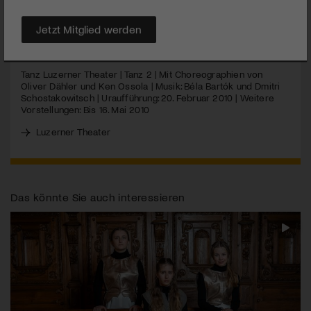
Tanzabend von “Tanz Luzerner Theater”.
Jetzt Mitglied werden
MEHR
Tanz Luzerner Theater | Tanz 2 | Mit Choreographien von
Oliver Dähler und Ken Ossola | Musik: Béla Bartók und Dmitri
Schostakowitsch | Uraufführung: 20. Februar 2010 | Weitere
Vorstellungen: Bis 16. Mai 2010
Luzerner Theater
Das könnte Sie auch interessieren