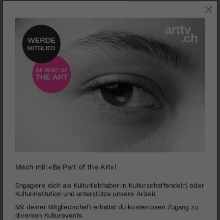
0
Mach mit: «Be Part of the Art»!
seconds
Luzerner Theater | Tanz 2
of
3
PUBLIZIERT AM 22. FEBRUAR 2010
Engagiere dich als Kulturliebhaber:in, Kulturschaffende(r) oder
minutes,
Kulturinstitution und unterstütze unsere Arbeit.
36
Zwei Schweizer Choreographen, zwei Komponisten,
Mit deiner Mitgliedschaft erhältst du kostenlosen Zugang zu
seconds
klassisches Ballett, Elemente aus dem Volkstanz und
diversen Kulturevents.
moderner Tanz. Das ist die gelungene Mischung für den 2.