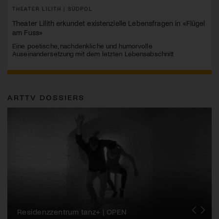
THEATER LILITH | SÜDPOL
Theater Lilith erkundet existenzielle Lebensfragen in «Flügel
am Fuss»
Eine poetische, nachdenkliche und humorvolle
Auseinandersetzung mit dem letzten Lebensabschnitt
ARTTV DOSSIERS
Migros-Kulturprozent | Tanzfestival Steps
Residenzzentrum tanz+ | OPEN
Tanzszene Schweiz