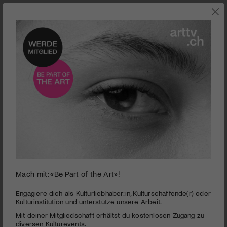
THEATER
Mach mit: «Be Part of the Art»!
0
seconds
Kleintheater Luzern | King Lori #Instagration
Engagiere dich als Kulturliebhaber:in, Kulturschaffende(r) oder
of
Kulturinstitution und unterstütze unsere Arbeit.
4
PUBLIZIERT AM 21. JANUAR 2022
Mit deiner Mitgliedschaft erhältst du kostenlosen Zugang zu
minutes,
3
diversen Kulturevents.
Raum für Geschichten, Erfahrungen und Fragestellungen rund