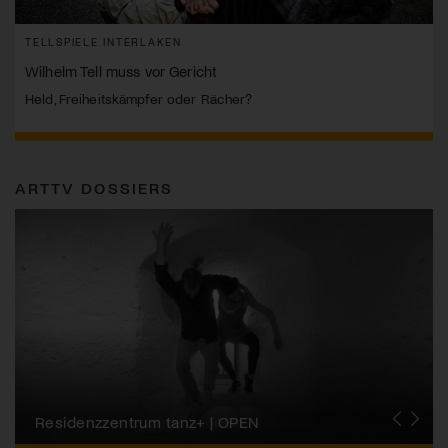
TELLSPIELE INTERLAKEN
Wilhelm Tell muss vor Gericht
Held, Freiheitskämpfer oder Rächer?
ARTTV DOSSIERS
Migros-Kulturprozent | Tanzfestival Steps
Residenzzentrum tanz+ | OPEN
Tanzszene Schweiz