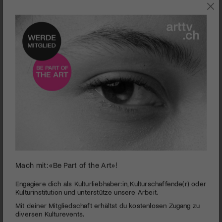
THEATER
Mach mit: «Be Part of the Art»!
0
seconds
Kapitalismuskritik mit Pathos, Power und Humor: «This
Engagiere dich als Kulturliebhaber:in, Kulturschaffende(r) oder
of
Kulturinstitution und unterstütze unsere Arbeit.
is a Robbery!»
5
Mit deiner Mitgliedschaft erhältst du kostenlosen Zugang zu
minutes,
PUBLIZIERT AM 16. JANUAR 2023
35
diversen Kulturevents.