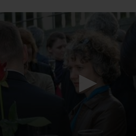
Mach mit: «Be Part of the Art»!
Engagiere dich als Kulturliebhaber:in, Kulturschaffende(r) oder