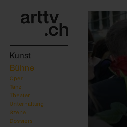
Kunst
Bühne
Oper
Tanz
Theater
Unterhaltung
Szene
Dossiers