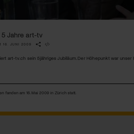
Kulturinstitution und unterstütze unsere Arbeit.
Mit deiner Mitgliedschaft erhältst du kostenlosen Zugang zu
diversen Kulturevents.
 5 Jahre art-tv
Jetzt Mitglied werden
 16. JUNI 2009
iert art-tv.ch sein 5jähriges Jubiläum. Der Höhepunkt war unser
ten fanden am 16. Mai 2009 in Zürich statt.