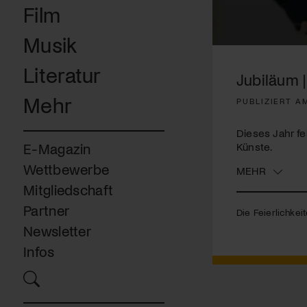
Film
Musik
0
seconds
Literatur
of
Jubiläum |
7
minutes,
Mehr
PUBLIZIERT AM
26
seconds
Volume
90%
Dieses Jahr fe
Künste.
E-Magazin
Wettbewerbe
MEHR
Mitgliedschaft
Partner
Die Feierlichkei
Newsletter
Infos