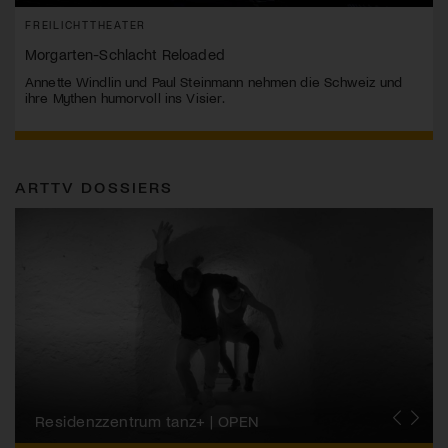
FREILICHTTHEATER
Morgarten-Schlacht Reloaded
Annette Windlin und Paul Steinmann nehmen die Schweiz und
ihre Mythen humorvoll ins Visier.
ARTTV DOSSIERS
Migros-Kulturprozent | Tanzfestival Steps
Residenzzentrum tanz+ | OPEN
Tanzszene Schweiz