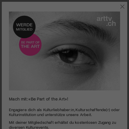
UNTERHALTUNG
Mach mit: «Be Part of the Art»!
0
seconds
Jässodu! Die Musikbühne Uri bringt «Di chlyy
Engagiere dich als Kulturliebhaber:in, Kulturschaffende(r) oder
of
Kulturinstitution und unterstütze unsere Arbeit.
Niderdorf-Operä» in die Innerschweiz
6
Mit deiner Mitgliedschaft erhältst du kostenlosen Zugang zu
minutes,
PUBLIZIERT AM 17. AUGUST 2023
13
diversen Kulturevents.