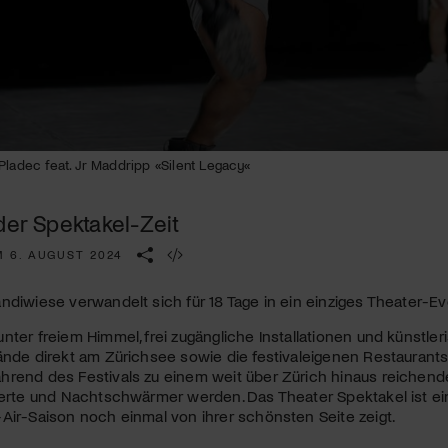
Kulturinstitution und unterstütze unsere Arbeit.
Mit deiner Mitgliedschaft erhältst du kostenlosen Zugang zu
diversen Kulturevents.
Jetzt Mitglied werden
Pladec feat. Jr Maddripp «Silent Legacy«
der Spektakel-Zeit
M 6. AUGUST 2024
ndiwiese verwandelt sich für 18 Tage in ein einziges Theater-Ev
nter freiem Himmel, frei zugängliche Installationen und künstle
ände direkt am Zürichsee sowie die festivaleigenen Restaurants
hrend des Festivals zu einem weit über Zürich hinaus reichen
ierte und Nachtschwärmer werden. Das Theater Spektakel ist ein
Air-Saison noch einmal von ihrer schönsten Seite zeigt.