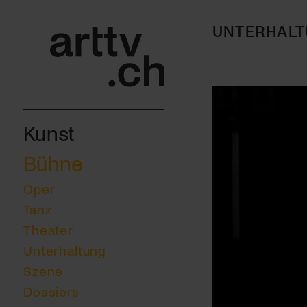
UNTERHAL
Kunst
Bühne
Oper
Tanz
Theater
Unterhaltung
Szene
Dossiers