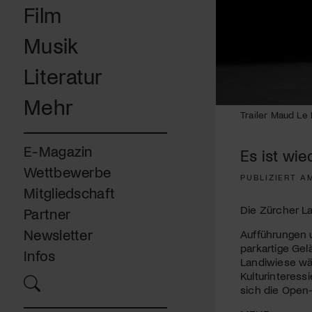
Film
Musik
Literatur
Mehr
0
Trailer Maud Le 
seconds
of
54
E-Magazin
Es ist wie
seconds
Volume
90%
Wettbewerbe
PUBLIZIERT A
Mitgliedschaft
Die Zürcher La
Partner
Newsletter
Aufführungen u
parkartige Gel
Infos
Landiwiese wä
Kulturinteress
sich die Open-