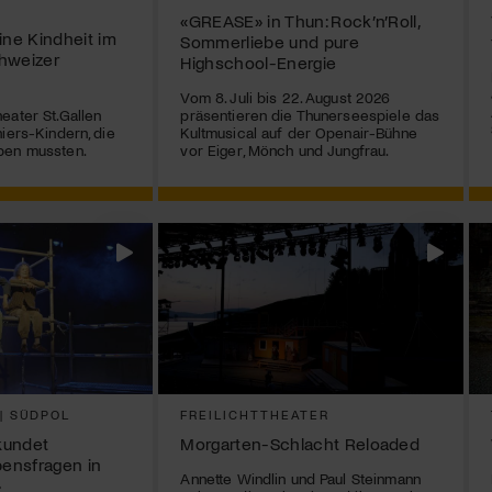
«GREASE» in Thun: Rock’n’Roll,
ne Kindheit im
Sommerliebe und pure
hweizer
Highschool-Energie
Vom 8. Juli bis 22. August 2026
eater St.Gallen
präsentieren die Thunerseespiele das
iers-Kindern, die
Kultmusical auf der Openair-Bühne
ben mussten.
vor Eiger, Mönch und Jungfrau.
 | SÜDPOL
FREILICHTTHEATER
rkundet
Morgarten-Schlacht Reloaded
bensfragen in
Annette Windlin und Paul Steinmann
»