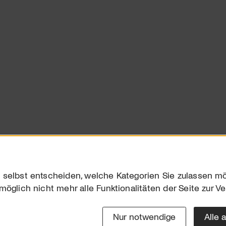
 selbst entscheiden, welche Kategorien Sie zulassen mö
möglich nicht mehr alle Funktionalitäten der Seite zur V
Downloads
Impres
Werben
Datensc
Nur notwendige
Alle 