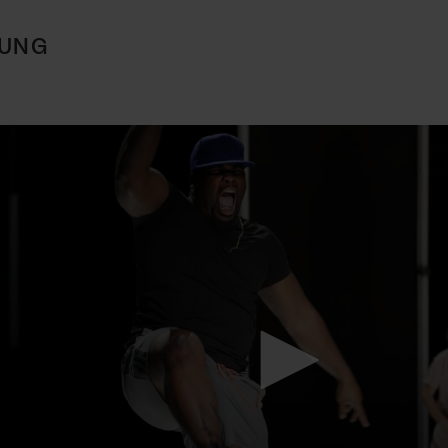
TUNG
Mach mit: «Be Part of the Art»!
Engagiere dich als Kulturliebhaber:in, Kulturschaffende(r) oder