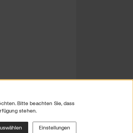
chten. Bitte beachten Sie, dass
erfügung stehen.
sum
hutz
auswählen
Einstellungen