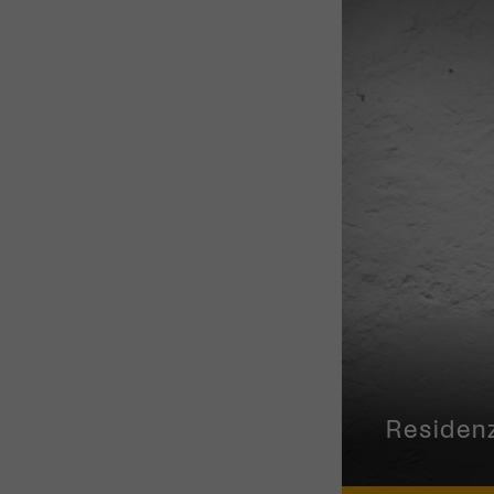
Migros-K
Residen
Tanzsze