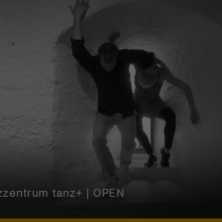
ulturprozent | Tanzfestival Steps
zzentrum tanz+ | OPEN
ne Schweiz