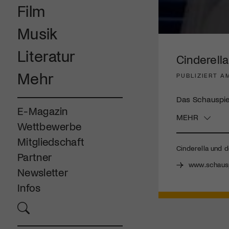
Film
Musik
0
seconds
Literatur
of
Cinderell
2
minutes,
Mehr
PUBLIZIERT A
58
seconds
Volume
90%
Das Schauspiel
E-Magazin
MEHR
Wettbewerbe
Mitgliedschaft
Cinderella und 
Partner
www.schausp
Newsletter
Infos