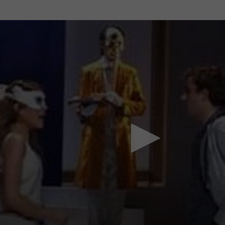
Mach mit: «Be Part of the Art»!
Engagiere dich als Kulturliebhaber:in, Kulturschaffende(r) oder