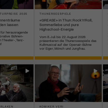
TURPREISE 2025
THUNERSEESPIELE
ühnenträume
«GREASE» in Thun: Rock’n’Roll,
rden lassen
Sommerliebe und pure
Highschool-Energie
 für herausragende
borative Bühnen-
Vom 8. Juli bis 22. August 2026
 Theater-, Tanz-
präsentieren die Thunerseespiele das
!
Kultmusical auf der Openair-Bühne
vor Eiger, Mönch und Jungfrau.
ERLAKEN
KOMIKER VERI