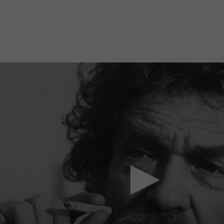
Mach mit: «Be Part of the Art»!
Engagiere dich als Kulturliebhaber:in, Kulturschaffende(r) oder