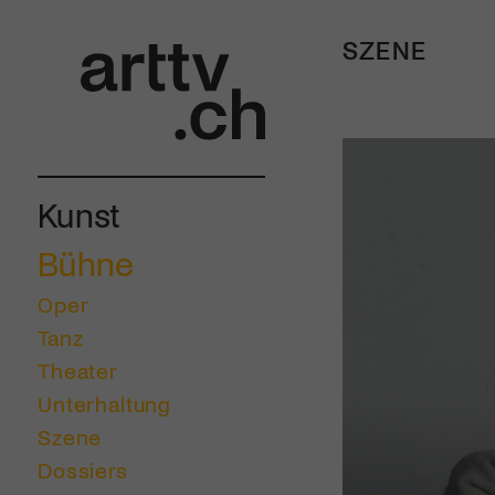
SZENE
Kunst
Bühne
Oper
Tanz
Theater
Unterhaltung
Szene
Dossiers