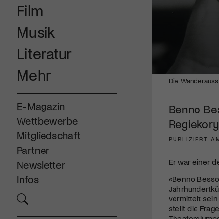
Film
Musik
Literatur
Mehr
0
Die Wanderausst
seconds
of
6
E-Magazin
Benno Bes
minutes,
45
Wettbewerbe
Regiekor
seconds
Volume
90%
Mitgliedschaft
PUBLIZIERT AM
Partner
Er war einer d
Newsletter
Infos
«Benno Besson
Jahrhundertkün
vermittelt sei
stellt die Fra
Theaterolymps