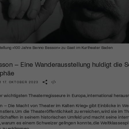
Kulturinstitution und unterstütze unsere Arbeit.
Mit deiner Mitgliedschaft erhältst du kostenlosen Zugang zu
diversen Kulturevents.
Jetzt Mitglied werden
ellung «100 Jahre Benno Besson» zu Gast im Kurtheater Baden
son – Eine Wanderausstellung huldigt die 
yphäe
 17. OKTOBER 2023
er wichtigsten Theaterregisseure in Europa, international her
 – Die Macht von Theater im Kalten Krieg» gibt Einblicke in W
stlers. Um die Theateröffentlichkeit zu erreichen, wird sie im Th
n Schaffen in seinem historischen Umfeld und macht seine intern
ge, warum es einem Schweizer gelingen konnte, die Weltklasses
 zu erklimmen.