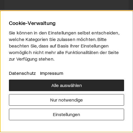
Cookie-Verwaltung
Sie können in den Einstellungen selbst entscheiden,
welche Kategorien Sie zulassen möchten. Bitte
beachten Sie, dass auf Basis Ihrer Einstellungen
womöglich nicht mehr alle Funktionalitäten der Seite
zur Verfügung stehen.
Datenschutz
Impressum
Alle auswählen
Über uns
Downloads
Impressum
Nur notwendige
Kontakt
Werben
Datenschutz
Einstellungen
© 2026 arttv.ch