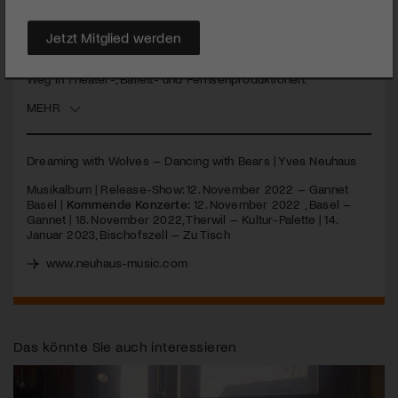
Grooves zu glänzen. Der Schweizer Komponist mit
klassischer Ausbildung kreiert neoklassizistisch anmutende
Song. Loops mit Violine, Kontrabass, Synthesizer,
Jetzt Mitglied werden
Drumcomputer und diversen Effekten prägen seine
Kompositionen. Tracks seiner Vorgängeralben fanden ihren
Weg in Theater-, Ballett- und Fernsehproduktionen.
MEHR
Dreaming with Wolves – Dancing with Bears | Yves Neuhaus
Musikalbum | Release-Show: 12. November 2022 – Gannet
Basel |
Kommende Konzerte:
12. November 2022 , Basel –
Gannet | 18. November 2022, Therwil – Kultur-Palette | 14.
Januar 2023, Bischofszell – Zu Tisch
www.neuhaus-music.com
Das könnte Sie auch interessieren