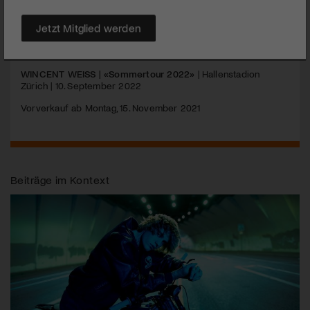
«Sommertour 2022» Halt in Zürich!
Jetzt Mitglied werden
MEHR
WINCENT
WEISS
| «Sommertour 2022»
| Hallenstadion
Zürich | 10. September 2022
Vorverkauf ab Montag, 15. November 2021
Beiträge im Kontext