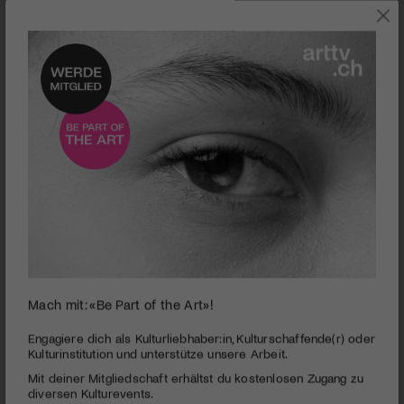
SZENE
Mach mit: «Be Part of the Art»!
0
seconds
SwissChamber MusicCircle | Klassik-Osterfestival
Engagiere dich als Kulturliebhaber:in, Kulturschaffende(r) oder
of
Kulturinstitution und unterstütze unsere Arbeit.
Andermatt 2018
4
Mit deiner Mitgliedschaft erhältst du kostenlosen Zugang zu
minutes,
PUBLIZIERT AM 20. MÄRZ 2018
6
diversen Kulturevents.