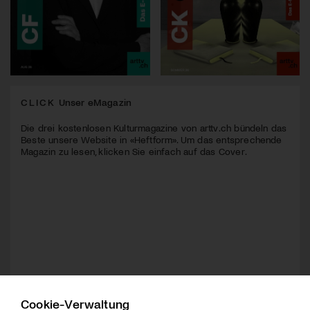
CLICK
Unser eMagazin
Die drei kostenlosen Kulturmagazine von arttv.ch bündeln das
Beste unsere Website in «Heftform». Um das entsprechende
Magazin zu lesen, klicken Sie einfach auf das Cover.
Cookie-Verwaltung