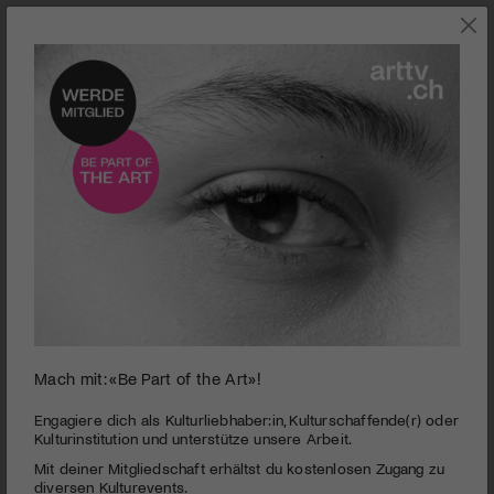
KLASSIK
Mach mit: «Be Part of the Art»!
0
seconds
Swiss Alps Classics | Grussbotschaften 2021
Engagiere dich als Kulturliebhaber:in, Kulturschaffende(r) oder
of
Kulturinstitution und unterstütze unsere Arbeit.
3
PUBLIZIERT AM 1. JUNI 2021
Mit deiner Mitgliedschaft erhältst du kostenlosen Zugang zu
minutes,
26
diversen Kulturevents.
Das Festival wird 5 Jahre alt. Zeit für Gratulationen.