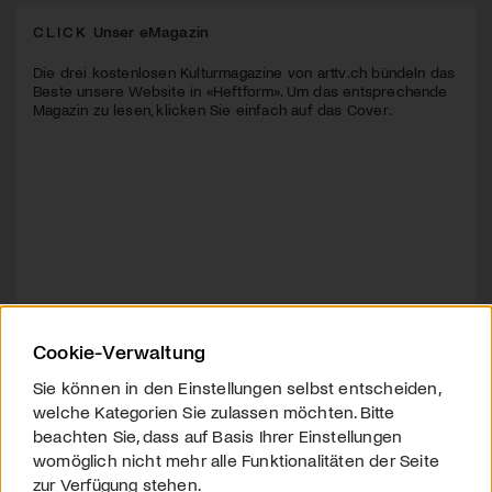
CLICK
Unser eMagazin
Die drei kostenlosen Kulturmagazine von arttv.ch bündeln das
Beste unsere Website in «Heftform». Um das entsprechende
Magazin zu lesen, klicken Sie einfach auf das Cover.
Cookie-Verwaltung
Sie können in den Einstellungen selbst entscheiden,
welche Kategorien Sie zulassen möchten. Bitte
beachten Sie, dass auf Basis Ihrer Einstellungen
womöglich nicht mehr alle Funktionalitäten der Seite
zur Verfügung stehen.