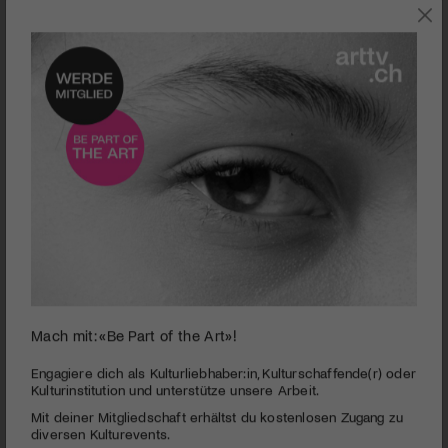
0
Mach mit: «Be Part of the Art»!
seconds
Schweizer Kinder- und Jugendchorfestival
of
3
PUBLIZIERT AM 8. JUNI 2009
Engagiere dich als Kulturliebhaber:in, Kulturschaffende(r) oder
minutes,
Kulturinstitution und unterstütze unsere Arbeit.
40
1300 Kinder und Jugendliche aus der ganzen Schweiz zeigten
Mit deiner Mitgliedschaft erhältst du kostenlosen Zugang zu
seconds
am Kinder- und Jugendchorfestival in Schaffhausen ihr
diversen Kulturevents.
Können.