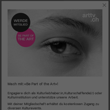
SZENE
Mach mit: «Be Part of the Art»!
0
seconds
Porträtserie Get Going! | Eclecta
Engagiere dich als Kulturliebhaber:in, Kulturschaffende(r) oder
of
Kulturinstitution und unterstütze unsere Arbeit.
3
PUBLIZIERT AM 10. SEPTEMBER 2019
Mit deiner Mitgliedschaft erhältst du kostenlosen Zugang zu
minutes,
59
diversen Kulturevents.
Von der unendlichen Lust am Experiment