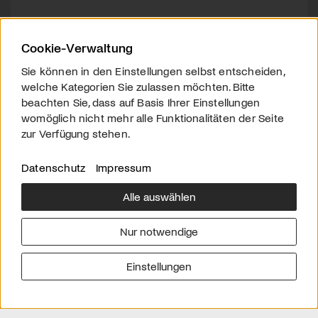
Cookie-Verwaltung
Sie können in den Einstellungen selbst entscheiden,
welche Kategorien Sie zulassen möchten. Bitte
beachten Sie, dass auf Basis Ihrer Einstellungen
womöglich nicht mehr alle Funktionalitäten der Seite
zur Verfügung stehen.
Datenschutz
Impressum
Alle auswählen
Über uns
Downloads
Impressum
Nur notwendige
Kontakt
Werben
Datenschutz
Einstellungen
© 2026 arttv.ch