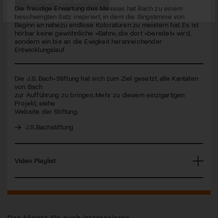
seconds
Die freudige Erwartung des Messias hat Bach zu einem
beschwingten Satz inspiriert, in dem die Singstimme von
Jetzt Mitglied werden
Beginn an nahezu endlose Koloraturen zu meistern hat. Es ist
hörbar keine gewöhnliche «Bahn», die dort «bereitet» wird,
sondern ein bis an die Ewigkeit heranreichender
Entwicklungslauf
Die J.S. Bach-Stiftung hat sich zum Ziel gesetzt, alle Kantaten
von Bach
zur Aufführung zu bringen. Mehr zu diesem einzigartigen
Projekt, siehe
Website der Stiftung.
J.S.Bachstiftung
Video Playlist
Das könnte Sie auch interessieren