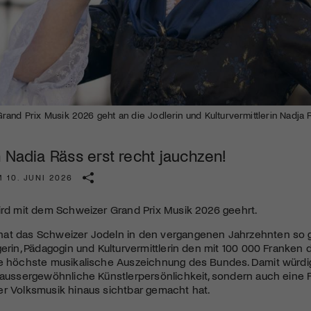
Kulturinstitution und unterstütze unsere Arbeit.
Mit deiner Mitgliedschaft erhältst du kostenlosen Zugang zu
diversen Kulturevents.
Jetzt Mitglied werden
and Prix Musik 2026 geht an die Jodlerin und Kulturvermittlerin Nadja 
 Nadia Räss erst recht jauchzen!
 10. JUNI 2026
ird mit dem Schweizer Grand Prix Musik 2026 geehrt.
at das Schweizer Jodeln in den vergangenen Jahrzehnten so g
gerin, Pädagogin und Kulturvermittlerin den mit 100 000 Franken
ie höchste musikalische Auszeichnung des Bundes. Damit würdig
 aussergewöhnliche Künstlerpersönlichkeit, sondern auch eine F
er Volksmusik hinaus sichtbar gemacht hat.