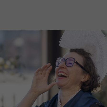
Mach mit: «Be Part of the Art»!
Engagiere dich als Kulturliebhaber:in, Kulturschaffende(r) oder