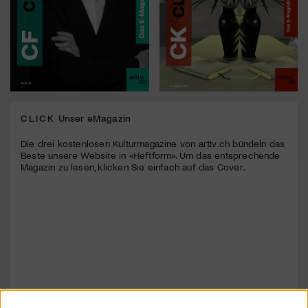
CLICK
Unser eMagazin
Die drei kostenlosen Kulturmagazine von arttv.ch bündeln das
Beste unsere Website in «Heftform». Um das entsprechende
Magazin zu lesen, klicken Sie einfach auf das Cover.