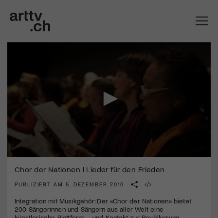
0
Mach mit: «Be Part of the Art»!
seconds
Chor der Nationen l Lieder für den Frieden
of
4
PUBLIZIERT AM 5. DEZEMBER 2010
Engagiere dich als Kulturliebhaber:in, Kulturschaffende(r) oder
minutes,
Kulturinstitution und unterstütze unsere Arbeit.
46
Integration mit Musikgehör: Der «Chor der Nationen» bietet
Mit deiner Mitgliedschaft erhältst du kostenlosen Zugang zu
seconds
200 Sängerinnen und Sängern aus aller Welt eine
diversen Kulturevents.
künstlerische Plattform – und Kontakt zur Bevölkerung.