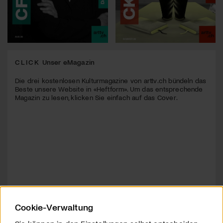
CLICK
Unser eMagazin
Die drei kostenlosen Kulturmagazine von arttv.ch bündeln das
Beste unsere Website in «Heftform». Um das entsprechende
Magazin zu lesen, klicken Sie einfach auf das Cover.
Cookie-Verwaltung