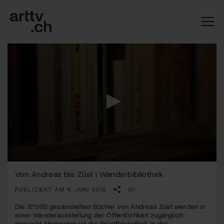
0
Mach mit: «Be Part of the Art»!
seconds
Von Andreas bis Züst | Wanderbibliothek
of
4
PUBLIZIERT AM 4. JUNI 2010
Engagiere dich als Kulturliebhaber:in, Kulturschaffende(r) oder
minutes,
Kulturinstitution und unterstütze unsere Arbeit.
9
Die 12’000 gesammelten Bücher von Andreas Züst werden in
Mit deiner Mitgliedschaft erhältst du kostenlosen Zugang zu
seconds
einer Wanderausstellung der Öffentlichkeit zugänglich
diversen Kulturevents.
gemacht. Momentan ist die Privatbibliothek in der