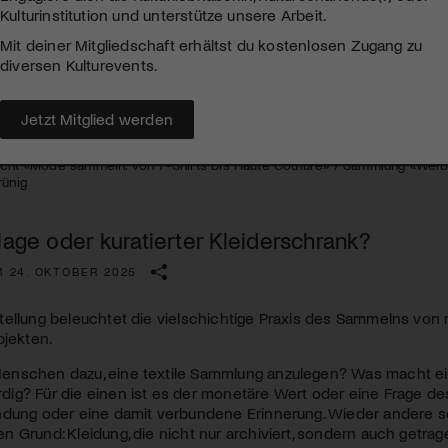
Kulturinstitution und unterstütze unsere Arbeit.
Mit deiner Mitgliedschaft erhältst du kostenlosen Zugang zu
diversen Kulturevents.
Jetzt Mitglied werden
icht «Mode sammeln. Von T-Shirts bis Haute Couture» / Sammlung «Weibli
rünig
lage oder kuratierter Kleiderschrank?
M 24. OKTOBER 2025
tellung beleuchtet die vielschichtige Praxis des Sammelns vo
bjekten.
nschen dazu, eine textile Sammlung anzulegen? Was macht ein 
g? Für die einen ist es der monetäre Wert oder eine Frage des 
ndung oder eine damit verbundene Erinnerung. Wieder andere 
 Grund: Kleidung, die nicht nur archiviert, sondern auch getra