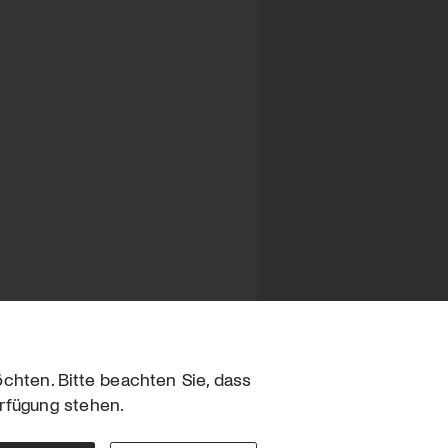
chten. Bitte beachten Sie, dass
erfügung stehen.
sum
hutz