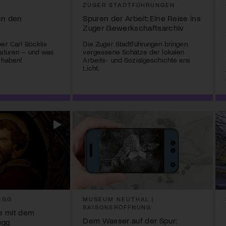
N
ZUGER STADTFÜHRUNGEN
en den
Spuren der Arbeit: Eine Reise ins
Zuger Gewerkschaftsarchiv
ber Carl Böcklis
Die Zuger Stadtführungen bringen
katuren – und was
vergessene Schätze der lokalen
 haben!
Arbeits- und Sozialgeschichte ans
Licht.
EGG
MUSEUM NEUTHAL |
SAISONERÖFFNUNG
e mit dem
Dem Wasser auf der Spur:
egg