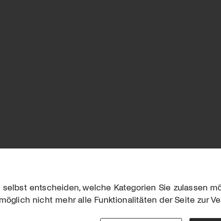
 selbst entscheiden, welche Kategorien Sie zulassen mö
möglich nicht mehr alle Funktionalitäten der Seite zur V
Downloads
Impres
Werben
Datensc