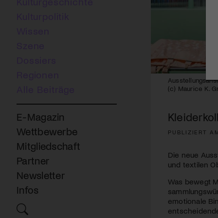
Kulturgeschichte
Kulturpolitik
Wissen
Szene
Dossiers
Regionen
Ausstellungsans
Alle Beiträge
(c) Maurice K. G
Kleiderkol
E-Magazin
Wettbewerbe
PUBLIZIERT A
Mitgliedschaft
Die neue Auss
Partner
und textilen O
Newsletter
Was bewegt Me
Infos
sammlungswürdi
emotionale Bi
entscheidenden