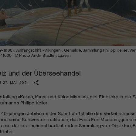
Kulturinstitution und unterstütze unsere Arbeit.
Mit deiner Mitgliedschaft erhältst du kostenlosen Zugang zu
diversen Kulturevents.
Jetzt Mitglied werden
-1960): Walfangschiff «Vikingen», Gemälde, Sammlung Philipp Keller, Ve
-41000 | © Photo Andri Stadler, Luzern
iz und der Überseehandel
 27. MAI 2024
tellung «Kakao, Kunst und Kolonialismus» gibt Einblicke in die
fmanns Philipp Keller.
 40-jährigen Jubiläums der Schifffahrtshalle des Verkehrshause
nd seine Schwester-Institution, das Hans Erni Museum, gemeins
ke aus der international bedeutenden Sammlung von Objekten, 
ffahrt.