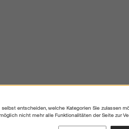
 selbst entscheiden, welche Kategorien Sie zulassen mö
möglich nicht mehr alle Funktionalitäten der Seite zur V
Downloads
Impres
Werben
Datensc