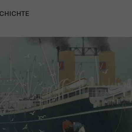
CHICHTE
Mach mit: «Be Part of the Art»!
Engagiere dich als Kulturliebhaber:in, Kulturschaffende(r) oder