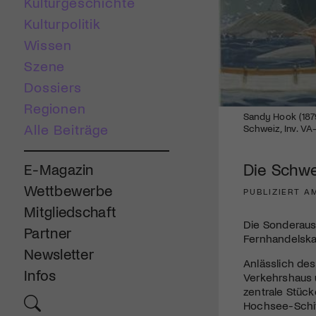
Kulturgeschichte
Kulturpolitik
Wissen
Szene
Dossiers
Regionen
Sandy Hook (1879
Alle Beiträge
Schweiz, Inv. VA
Die Schwe
E-Magazin
Wettbewerbe
PUBLIZIERT AM
Mitgliedschaft
Die Sonderauss
Partner
Fernhandelskau
Newsletter
Anlässlich des
Infos
Verkehrshaus u
zentrale Stüc
Hochsee-Schif