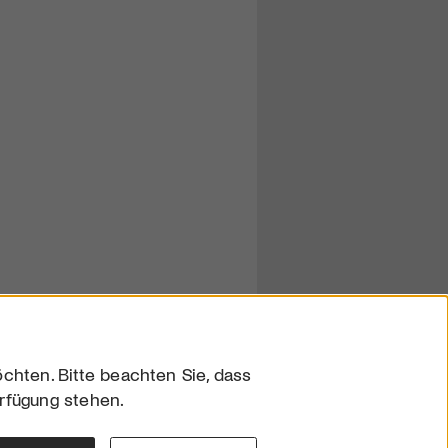
chten. Bitte beachten Sie, dass
erfügung stehen.
sum
hutz