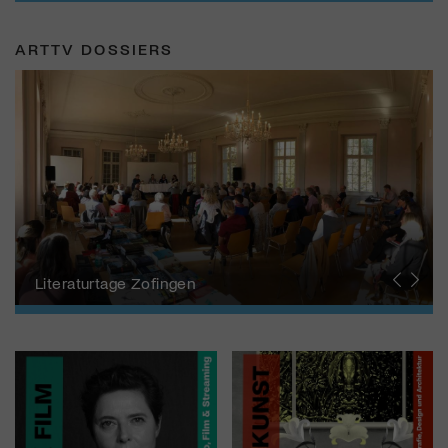
ARTTV DOSSIERS
Autor:innen aus der Schweiz
Literaturtage Zofingen
Büchersommer
Kunst & Fotobücher
Buchtipps