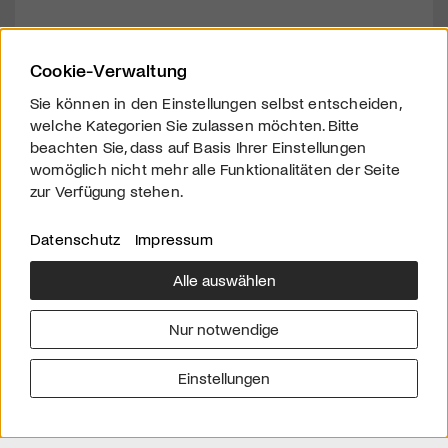
Cookie-Verwaltung
Sie können in den Einstellungen selbst entscheiden,
welche Kategorien Sie zulassen möchten. Bitte
beachten Sie, dass auf Basis Ihrer Einstellungen
womöglich nicht mehr alle Funktionalitäten der Seite
zur Verfügung stehen.
Datenschutz
Impressum
Alle auswählen
Über uns
Downloads
Impressum
Nur notwendige
Kontakt
Werben
Datenschutz
Einstellungen
© 2026 arttv.ch