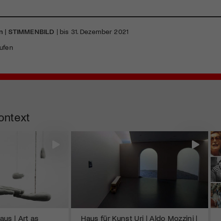
n |
STIMMENBILD
| bis 31. Dezember 2021
ufen
ontext
us | Art as
Haus für Kunst Uri | Aldo Mozzini |