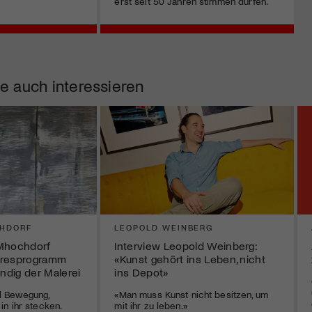
erst seit 50 Jahren stimmen dürfen.
e auch interessieren
HDORF
LEOPOLD WEINBERG
Mhochdorf
Interview Leopold Weinberg:
hresprogramm
«Kunst gehört ins Leben, nicht
ändig der Malerei
ins Depot»
iel Bewegung,
«Man muss Kunst nicht besitzen, um
n ihr stecken.
mit ihr zu leben.»