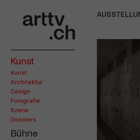
AUSSTELLU
Kunst
Kunst
Architektur
Design
Fotografie
Szene
Dossiers
Bühne