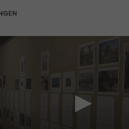
NGEN
Mach mit: «Be Part of the Art»!
Engagiere dich als Kulturliebhaber:in, Kulturschaffende(r) oder