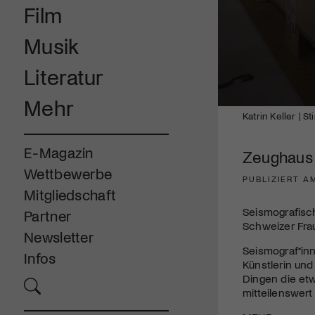
Film
Musik
Literatur
Mehr
0
Katrin Keller | S
seconds
of
4
E-Magazin
Zeughaus T
minutes,
8
Wettbewerbe
seconds
Volume
PUBLIZIERT AM
90%
Mitgliedschaft
Seismografisc
Partner
Schweizer Fra
Newsletter
Seismograf*inn
Infos
Künstlerin un
Dingen die etw
mitteilenswert 