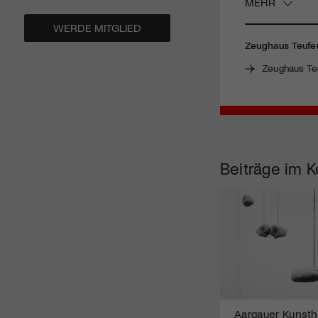
MEHR
WERDE MITGLIED
Zeughaus Teufe
Zeughaus Te
Beiträge im K
Aargauer Kunstha