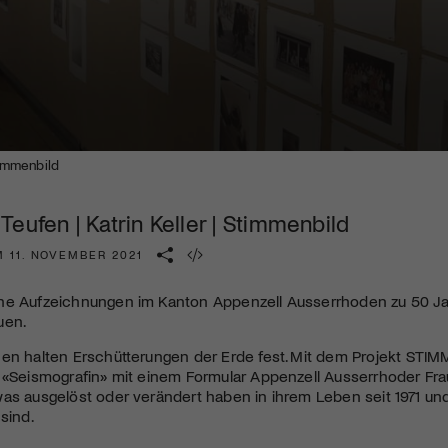
Kulturinstitution und unterstütze unsere Arbeit.
Mit deiner Mitgliedschaft erhältst du kostenlosen Zugang zu
diversen Kulturevents.
Jetzt Mitglied werden
timmenbild
eufen | Katrin Keller | Stimmenbild
 11. NOVEMBER 2021
he Aufzeichnungen im Kanton Appenzell Ausserrhoden zu 50 J
uen.
en halten Erschütterungen der Erde fest. Mit dem Projekt
STIM
d «Seismografin» mit einem Formular Appenzell Ausserrhoder 
as ausgelöst oder verändert haben in ihrem Leben seit 1971 und
sind.