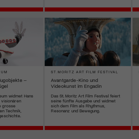
EUM
ST.MORITZ ART FILM FESTIVAL
lugobjekte –
Avantgarde-Kino und
ügel
Videokunst im Engadin
seum widmet Hans
Das St. Moritz Art Film Festival feiert
 visionären
seine fünfte Ausgabe und widmet
e grosse
sich dem Film als Rhythmus,
en Technik,
Resonanz und Bewegung.
geschichte.