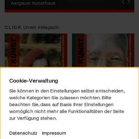
Künstlerin
Aargauer Kunsthaus
Gewerbemuseum Winterthur
Liste Art Fair Basel
Bündner Kunstmuseum
Künstler:innen Portraits
Junge Schweizer Kunst
Vögele Kultur Zentrum
Nidwaldner Museum
Haus für Kunst Uri
CLICK
Unser eMagazin
Cookie-Verwaltung
Sie können in den Einstellungen selbst entscheiden,
welche Kategorien Sie zulassen möchten. Bitte
beachten Sie, dass auf Basis Ihrer Einstellungen
womöglich nicht mehr alle Funktionalitäten der Seite
zur Verfügung stehen.
Datenschutz
Impressum