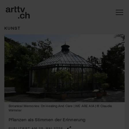
KUNST
Mach mit: «Be Part of the Art»!
Botanical Memories: On Healing And Care | WE ARE AIA | © Claudia
Engagiere dich als Kulturliebhaber:in, Kulturschaffende(r) oder
Winteler
Kulturinstitution und unterstütze unsere Arbeit.
Pflanzen als Stimmen der Erinnerung
Mit deiner Mitgliedschaft erhältst du kostenlosen Zugang zu
diversen Kulturevents.
PUBLIZIERT AM 28. MAI 2026