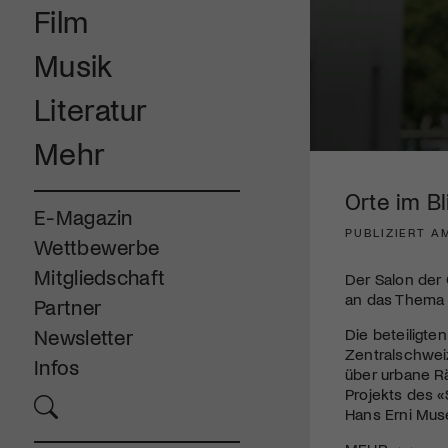
Film
Musik
Literatur
Mehr
0
seconds
of
Orte im Bl
3
E-Magazin
minutes,
PUBLIZIERT AM
6
Wettbewerbe
seconds
Volume
90%
Mitgliedschaft
Der Salon der
an das Thema 
Partner
Die beteiligt
Newsletter
Zentralschwei
Infos
über urbane Rä
Projekts des 
Hans Erni Mus