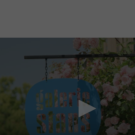
Mach mit: «Be Part of the Art»!
Engagiere dich als Kulturliebhaber:in, Kulturschaffende(r) oder