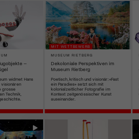
MIT WETTBEWERB
EUM
MUSEUM RIETBERG
lugobjekte –
Dekoloniale Perspektiven im
ügel
Museum Rietberg
seum widmet Hans
Poetisch, kritisch und visionär: «Fast
 visionären
ein Paradies» setzt sich mit
e grosse
kolonialzeitlicher Fotografie im
en Technik,
Kontext zeitgenössischer Kunst
geschichte.
auseinander.