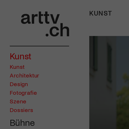
KUNST
Kunst
Kunst
Architektur
Design
Fotografie
Szene
Dossiers
Bühne