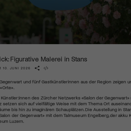
Kulturinstitution und unterstütze unsere Arbeit.
Mit deiner Mitgliedschaft erhältst du kostenlosen Zugang zu
diversen Kulturevents.
Jetzt Mitglied werden
ick: Figurative Malerei in Stans
 10. JUNI 2026
 Gegenwart und fünf Gastkünstlerinnen aus der Region zeigen 
«Orte».
en Künstler:innen des Zürcher Netzwerks «Salon der Gegenwart»
z setzen sich auf vielfältige Weise mit dem Thema Ort auseina
ume bis hin zu imaginären Schauplätzen. Die Ausstellung in Sta
«Salon der Gegenwart» mit dem Talmuseum Engelberg, der akku
eum Luzern.