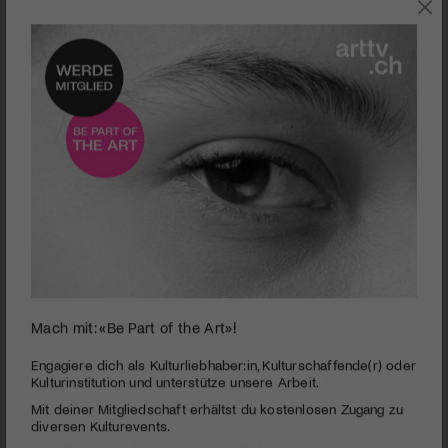
AUSSTELLUNGEN
Mach mit: «Be Part of the Art»!
0
seconds
Nidwaldner Museum I Kunst, Kommerz & Heilige
Engagiere dich als Kulturliebhaber:in, Kulturschaffende(r) oder
of
Kulturinstitution und unterstütze unsere Arbeit.
3
PUBLIZIERT AM 24. NOVEMBER 2011
Mit deiner Mitgliedschaft erhältst du kostenlosen Zugang zu
minutes,
9
diversen Kulturevents.
Können Kunst & Kommerz nicht Hand in Hand gehen? Und wie