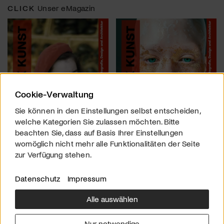
CLICK
Unser eMagazin
Cookie-Verwaltung
Sie können in den Einstellungen selbst entscheiden,
welche Kategorien Sie zulassen möchten. Bitte
beachten Sie, dass auf Basis Ihrer Einstellungen
womöglich nicht mehr alle Funktionalitäten der Seite
zur Verfügung stehen.
Datenschutz
Impressum
Alle auswählen
Über uns
Downloads
Impressum
Nur notwendige
Kontakt
Werben
Datenschutz