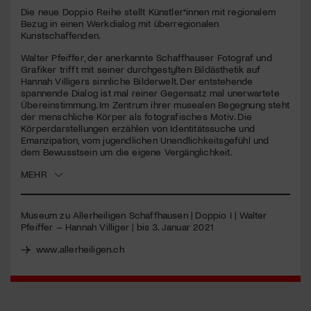
seconds
Die neue Doppio Reihe stellt Künstler*innen mit regionalem
Bezug in einen Werkdialog mit überregionalen
Jetzt Mitglied werden
Kunstschaffenden.
Walter Pfeiffer, der anerkannte Schaffhauser Fotograf und
Grafiker trifft mit seiner durchgestylten Bildästhetik auf
Hannah Villigers sinnliche Bilderwelt. Der entstehende
spannende Dialog ist mal reiner Gegensatz mal unerwartete
Übereinstimmung. Im Zentrum ihrer musealen Begegnung steht
der menschliche Körper als fotografisches Motiv. Die
Körperdarstellungen erzählen von Identitätssuche und
Emanzipation, vom jugendlichen Unendlichkeitsgefühl und
dem Bewusstsein um die eigene Vergänglichkeit.
MEHR
Museum zu Allerheiligen Schaffhausen | Doppio I | Walter
Pfeiffer – Hannah Villiger | bis 3. Januar 2021
www.allerheiligen.ch