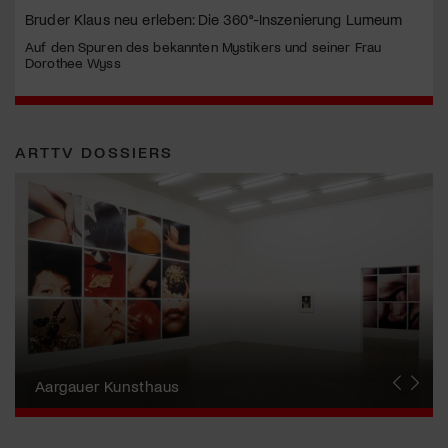
Bruder Klaus neu erleben: Die 360°-Inszenierung Lumeum
Auf den Spuren des bekannten Mystikers und seiner Frau
Dorothee Wyss
ARTTV DOSSIERS
Erna Schillig - Wiederentdeckung einer
Künstlerin
Aargauer Kunsthaus
Gewerbemuseum Winterthur
Liste Art Fair Basel
Bündner Kunstmuseum
Künstler:innen Portraits
Junge Schweizer Kunst
Vögele Kultur Zentrum
Nidwaldner Museum
Haus für Kunst Uri