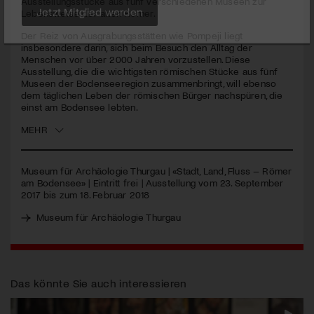
Ausstellungsstücke aus fünf verschiedenen Museen zur
Lebensweise der alten Römer.
Jetzt Mitglied werden
Der Reiz von Ausgrabungsstätten wie Pompeji liegt
insbesondere darin, sich beim Besuch den Alltag der
Menschen vor über 2000 Jahren vorzustellen. Diese
Ausstellung, die die wichtigsten römischen Stücke aus fünf
Museen der Bodenseeregion zusammenbringt, will ebenso
dem täglichen Leben der römischen Bürger nachspüren, die
einst am Bodensee lebten.
MEHR
Museum für Archäologie Thurgau | «Stadt, Land, Fluss – Römer
am Bodensee» | Eintritt frei | Ausstellung vom 23. September
2017 bis zum 18. Februar 2018
Museum für Archäologie Thurgau
Das könnte Sie auch interessieren