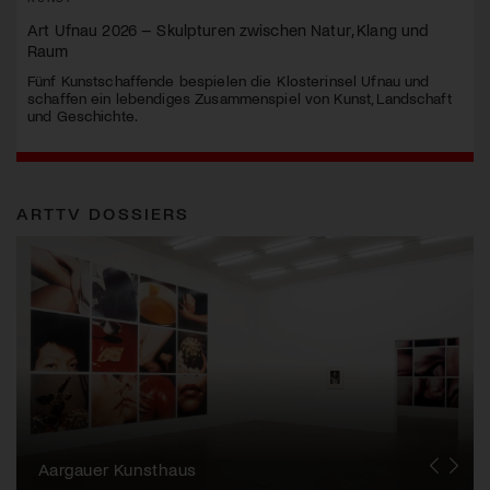
Art Ufnau 2026 – Skulpturen zwischen Natur, Klang und
Raum
Fünf Kunstschaffende bespielen die Klosterinsel Ufnau und
schaffen ein lebendiges Zusammenspiel von Kunst, Landschaft
und Geschichte.
ARTTV DOSSIERS
Erna Schillig - Wiederentdeckung einer
Künstlerin
Aargauer Kunsthaus
Gewerbemuseum Winterthur
Liste Art Fair Basel
Bündner Kunstmuseum
Künstler:innen Portraits
Junge Schweizer Kunst
Vögele Kultur Zentrum
Nidwaldner Museum
Haus für Kunst Uri