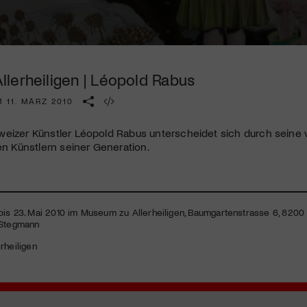
Kulturinstitution und unterstütze unsere Arbeit.
Mit deiner Mitgliedschaft erhältst du kostenlosen Zugang zu
diversen Kulturevents.
lerheiligen | Léopold Rabus
Jetzt Mitglied werden
 11. MÄRZ 2010
eizer Künstler Léopold Rabus unterscheidet sich durch seine vi
den Künstlern seiner Generation.
bis 23. Mai 2010 im Museum zu Allerheiligen, Baumgartenstrasse 6, 820
 Stegmann
rheiligen