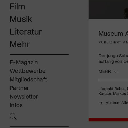
Film
Musik
0
seconds
Literatur
of
Museum Al
2
minutes,
Mehr
PUBLIZIERT AM
30
seconds
Volume
90%
Der junge Schw
auffällig von 
E-Magazin
Wettbewerbe
MEHR
Mitgliedschaft
Partner
Léopold Rabus, 
Kurator: Markus
Newsletter
Museum Alle
Infos