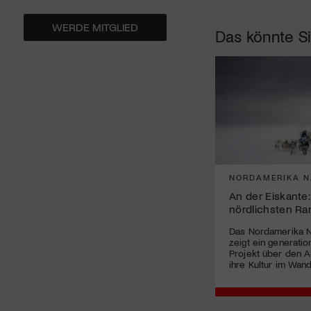
WERDE MITGLIED
Das könnte Si
NORDAMERIKA N
An der Eiskante
nördlichsten Ra
Das Nordamerika 
zeigt ein generati
Projekt über den Al
ihre Kultur im Wand