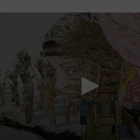
Mach mit: «Be Part of the Art»!
Engagiere dich als Kulturliebhaber:in, Kulturschaffende(r) oder