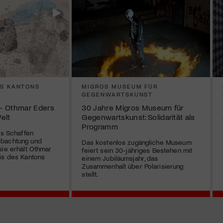
ES KANTONS
MIGROS MUSEUM FÜR
GEGENWARTSKUNST
 – Othmar Eders
30 Jahre Migros Museum für
elt
Gegenwartskunst: Solidarität als
Programm
es Schaffen
obachtung und
Das kostenlos zugängliche Museum
sie erhält Othmar
feiert sein 30-jähriges Bestehen mit
is des Kantons
einem Jubiläumsjahr, das
Zusammenhalt über Polarisierung
stellt.