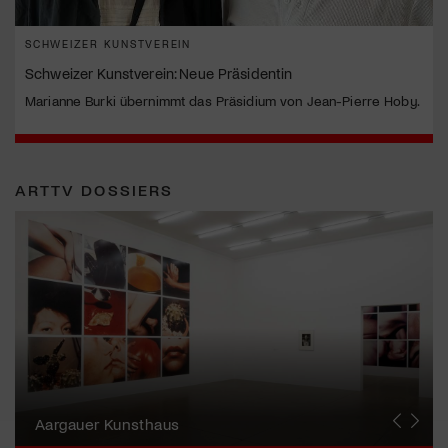
SCHWEIZER KUNSTVEREIN
Schweizer Kunstverein: Neue Präsidentin
Marianne Burki übernimmt das Präsidium von Jean-Pierre Hoby.
ARTTV DOSSIERS
Erna Schillig - Wiederentdeckung einer
Künstlerin
Aargauer Kunsthaus
Gewerbemuseum Winterthur
Liste Art Fair Basel
Bündner Kunstmuseum
Künstler:innen Portraits
Junge Schweizer Kunst
Vögele Kultur Zentrum
Nidwaldner Museum
Haus für Kunst Uri