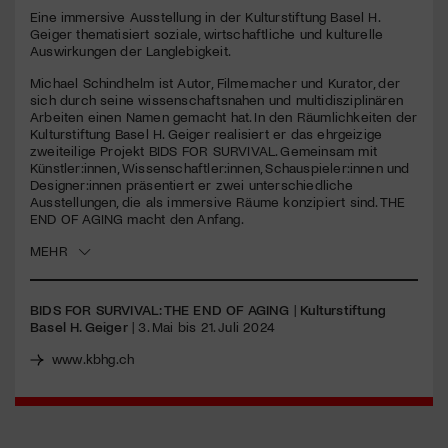
seconds
Eine immersive Ausstellung in der Kulturstiftung Basel H.
Geiger thematisiert soziale, wirtschaftliche und kulturelle
Jetzt Mitglied werden
Auswirkungen der Langlebigkeit.
Michael Schindhelm ist Autor, Filmemacher und Kurator, der
sich durch seine wissenschaftsnahen und multidisziplinären
Arbeiten einen Namen gemacht hat. In den Räumlichkeiten der
Kulturstiftung Basel H. Geiger realisiert er das ehrgeizige
zweiteilige Projekt
BIDS
FOR
SURVIVAL
. Gemeinsam mit
Künstler:innen, Wissenschaftler:innen, Schauspieler:innen und
Designer:innen präsentiert er zwei unterschiedliche
Ausstellungen, die als immersive Räume konzipiert sind.
THE
END
OF
AGING
macht den Anfang.
MEHR
BIDS FOR SURVIVAL: THE END OF AGING
|
Kulturstiftung
Basel H. Geiger
| 3. Mai bis 21. Juli 2024
www.kbhg.ch