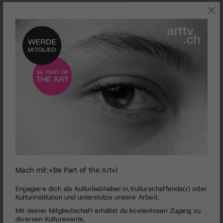
AUSSTELLUNGEN
Mach mit: «Be Part of the Art»!
0
seconds
Kunstmuseum Thurgau | Kartause Ittingen | Claudio
Engagiere dich als Kulturliebhaber:in, Kulturschaffende(r) oder
of
Kulturinstitution und unterstütze unsere Arbeit.
Hils | Heimatfront – Bühnenbilder des Krieges
2
Mit deiner Mitgliedschaft erhältst du kostenlosen Zugang zu
minutes,
PUBLIZIERT AM 13. NOVEMBER 2020
59
diversen Kulturevents.