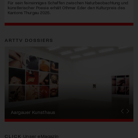
Für sein feinsinniges Schaffen zwischen Naturbeobachtung und
künstlerischer Poesie erhält Othmar Eder den Kulturpreis des
Kantons Thurgau 2025.
ARTTV DOSSIERS
Erna Schillig - Wiederentdeckung einer
Künstlerin
Aargauer Kunsthaus
Gewerbemuseum Winterthur
Liste Art Fair Basel
Bündner Kunstmuseum
Künstler:innen Portraits
Junge Schweizer Kunst
Vögele Kultur Zentrum
Nidwaldner Museum
Haus für Kunst Uri
CLICK
Unser eMagazin