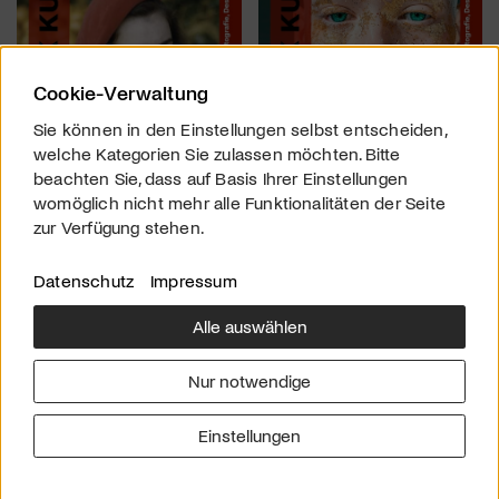
Cookie-Verwaltung
Sie können in den Einstellungen selbst entscheiden,
welche Kategorien Sie zulassen möchten. Bitte
beachten Sie, dass auf Basis Ihrer Einstellungen
womöglich nicht mehr alle Funktionalitäten der Seite
zur Verfügung stehen.
Datenschutz
Impressum
Alle auswählen
Über uns
Downloads
Impressum
Nur notwendige
Kontakt
Werben
Datenschutz
Einstellungen
© 2026 arttv.ch