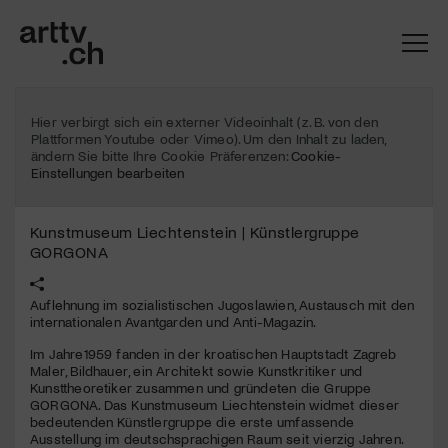
Hier verbirgt sich ein externer Videoinhalt (z. B. von den
Plattformen Youtube oder Vimeo). Um den Inhalt zu laden,
ändern Sie bitte Ihre Cookie Präferenzen:
Cookie-
Einstellungen bearbeiten
Kunstmuseum Liechtenstein | Künstlergruppe
GORGONA
Auflehnung im sozialistischen Jugoslawien, Austausch mit den
internationalen Avantgarden und Anti-Magazin.
Mach mit: «Be Part of the Art»!
Im Jahre1959 fanden in der kroatischen Hauptstadt Zagreb
Maler, Bildhauer, ein Architekt sowie Kunstkritiker und
Engagiere dich als Kulturliebhaber:in, Kulturschaffende(r) oder
Kunsttheoretiker zusammen und gründeten die Gruppe
Kulturinstitution und unterstütze unsere Arbeit.
GORGONA
. Das Kunstmuseum Liechtenstein widmet dieser
bedeutenden Künstlergruppe die erste umfassende
Mit deiner Mitgliedschaft erhältst du kostenlosen Zugang zu
Ausstellung im deutschsprachigen Raum seit vierzig Jahren.
diversen Kulturevents.