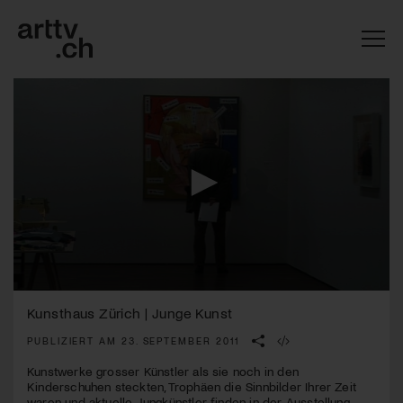
0
Mach mit: «Be Part of the Art»!
seconds
Kunsthaus Zürich | Junge Kunst
of
2
PUBLIZIERT AM 23. SEPTEMBER 2011
Engagiere dich als Kulturliebhaber:in, Kulturschaffende(r) oder
minutes,
Kulturinstitution und unterstütze unsere Arbeit.
59
Kunstwerke grosser Künstler als sie noch in den
Mit deiner Mitgliedschaft erhältst du kostenlosen Zugang zu
seconds
Kinderschuhen steckten, Trophäen die Sinnbilder Ihrer Zeit
diversen Kulturevents.
waren und aktuelle Jungkünstler finden in der Ausstellung