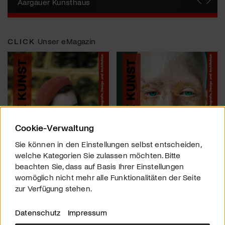
Künstlerin
Aargauer Kunsthaus
Gewerbemuseum Winterthur
Liste Art Fair Basel
Bündner Kunstmuseum
Künstler:innen Portraits
Junge Schweizer Kunst
Vögele Kultur Zentrum
Nidwaldner Museum
Haus für Kunst Uri
CLICK
Unser eMagazin
Cookie-Verwaltung
Sie können in den Einstellungen selbst entscheiden,
welche Kategorien Sie zulassen möchten. Bitte
beachten Sie, dass auf Basis Ihrer Einstellungen
womöglich nicht mehr alle Funktionalitäten der Seite
zur Verfügung stehen.
Datenschutz
Impressum