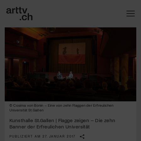
© Cosima von Bonin – Eine von zehn Flaggen der Erfreulichen
Mach mit: «Be Part of the Art»!
Universität St.Gallen
Engagiere dich als Kulturliebhaber:in, Kulturschaffende(r) oder
Kunsthalle St.Gallen | Flagge zeigen – Die zehn
Kulturinstitution und unterstütze unsere Arbeit.
Banner der Erfreulichen Universität
Mit deiner Mitgliedschaft erhältst du kostenlosen Zugang zu
PUBLIZIERT AM 27. JANUAR 2017
diversen Kulturevents.