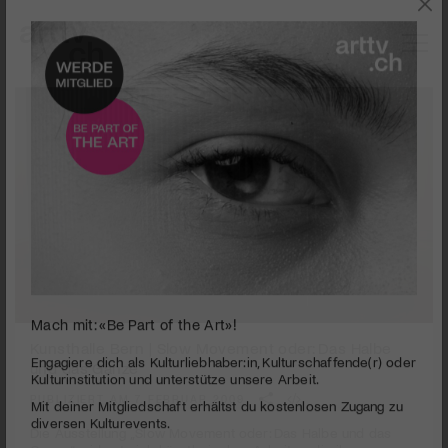
0
Mach mit: «Be Part of the Art»!
seconds
Kunsthalle Bern | Slow Movement oder: Das Halbe
of
und das Ganze
3
Engagiere dich als Kulturliebhaber:in, Kulturschaffende(r) oder
minutes,
Kulturinstitution und unterstütze unsere Arbeit.
PUBLIZIERT AM 7. FEBRUAR 2009
37
Mit deiner Mitgliedschaft erhältst du kostenlosen Zugang zu
seconds
Die Ausstellung „Slow Movement oder: Das Halbe und das
diversen Kulturevents.