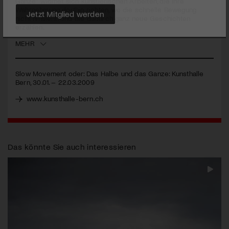
Ganze“ widmet sich künstlerischen Arbeiten, die ihre
Wahrnehmung dorthin richten, wo die schnelle Bewegung
nicht hinsieht. Und die dadurch ganz neue Geschichten
Jetzt Mitglied werden
erzählen.
MEHR
Slow Movement oder: Das Halbe und das Ganze: Kunsthalle
Bern, 30.01. – 22.03.2009
www.kunsthalle-bern.ch
Das könnte Sie auch interessieren