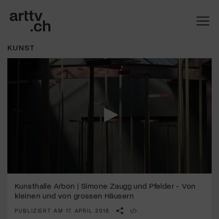
KUNST
Mach mit: «Be Part of the Art»!
0
seconds
Kunsthalle Arbon | Simone Zaugg und Pfelder - Von
Engagiere dich als Kulturliebhaber:in, Kulturschaffende(r) oder
of
Kulturinstitution und unterstütze unsere Arbeit.
kleinen und von grossen Häusern
3
Mit deiner Mitgliedschaft erhältst du kostenlosen Zugang zu
minutes,
PUBLIZIERT AM 17. APRIL 2018
58
diversen Kulturevents.