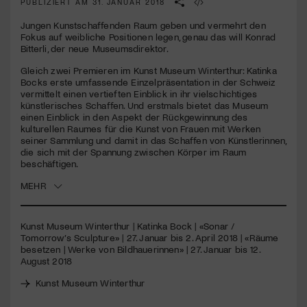
PUBLIZIERT AM 31. JANUAR 2018
seconds
Jungen Kunstschaffenden Raum geben und vermehrt den
Jetzt Mitglied werden
Fokus auf weibliche Positionen legen, genau das will Konrad
Bitterli, der neue Museumsdirektor.
Gleich zwei Premieren im Kunst Museum Winterthur: Katinka
Bocks erste umfassende Einzelpräsentation in der Schweiz
vermittelt einen vertieften Einblick in ihr vielschichtiges
künstlerisches Schaffen. Und erstmals bietet das Museum
einen Einblick in den Aspekt der Rückgewinnung des
kulturellen Raumes für die Kunst von Frauen mit Werken
seiner Sammlung und damit in das Schaffen von Künstlerinnen,
die sich mit der Spannung zwischen Körper im Raum
beschäftigen.
MEHR
Kunst Museum Winterthur | Katinka Bock | «Sonar /
Tomorrow’s Sculpture» | 27. Januar bis 2. April 2018 | «Räume
besetzen | Werke von Bildhauerinnen» | 27. Januar bis 12.
August 2018
Kunst Museum Winterthur